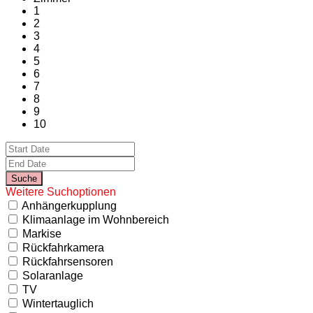
1
2
3
4
5
6
7
8
9
10
Weitere Suchoptionen
Anhängerkupplung
Klimaanlage im Wohnbereich
Markise
Rückfahrkamera
Rückfahrsensoren
Solaranlage
TV
Wintertauglich