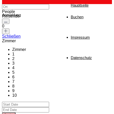
Hauptseite
People
Anmeldung
Reisende
Buchen
0
Schließen
Impressum
Zimmer
Zimmer
1
Datenschutz
2
3
4
5
6
7
8
9
10