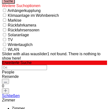
Weitere Suchoptionen
Anhängerkupplung
Klimaanlage im Wohnbereich
Markise
Rückfahrkamera
Rückfahrsensoren
Solaranlage
TV
Wintertauglich
WLAN
Slider with alias wauslider1 not found.
There is nothing to
show here!
Erweiterte Suche
People
Reisende
0
Schließen
Zimmer
Zimmer