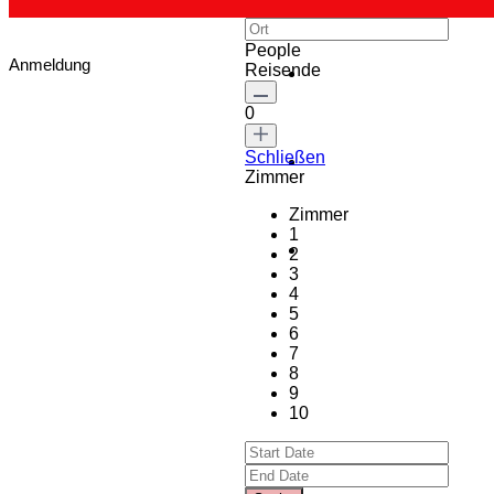
People
Anmeldung
Reisende
0
Schließen
Zimmer
Zimmer
1
2
3
4
5
6
7
8
9
10