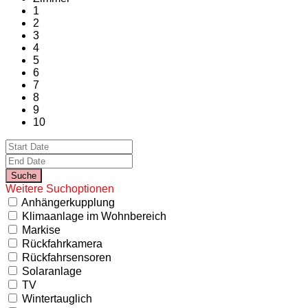
1
2
3
4
5
6
7
8
9
10
Weitere Suchoptionen
Anhängerkupplung
Klimaanlage im Wohnbereich
Markise
Rückfahrkamera
Rückfahrsensoren
Solaranlage
TV
Wintertauglich