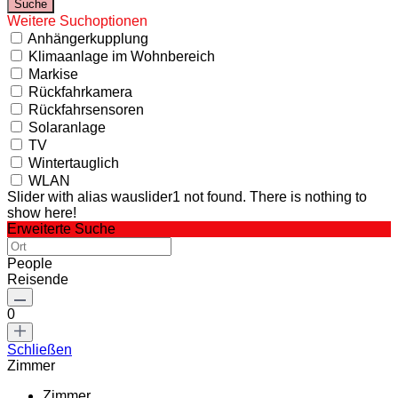
Weitere Suchoptionen
Anhängerkupplung
Klimaanlage im Wohnbereich
Markise
Rückfahrkamera
Rückfahrsensoren
Solaranlage
TV
Wintertauglich
WLAN
Slider with alias wauslider1 not found.
There is nothing to
show here!
Erweiterte Suche
People
Reisende
0
Schließen
Zimmer
Zimmer