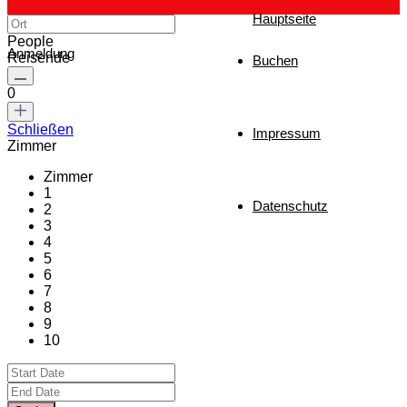
Hauptseite
People
Anmeldung
Reisende
Buchen
0
Schließen
Impressum
Zimmer
Zimmer
1
Datenschutz
2
3
4
5
6
7
8
9
10