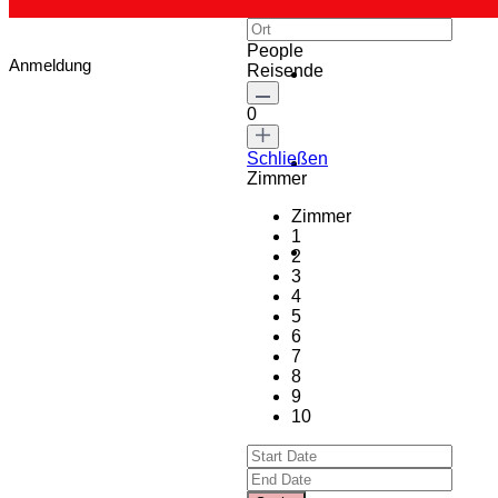
People
Anmeldung
Reisende
0
Schließen
Zimmer
Zimmer
1
2
3
4
5
6
7
8
9
10