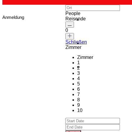
People
Anmeldung
Reisende
0
Schließen
Zimmer
Zimmer
1
2
3
4
5
6
7
8
9
10