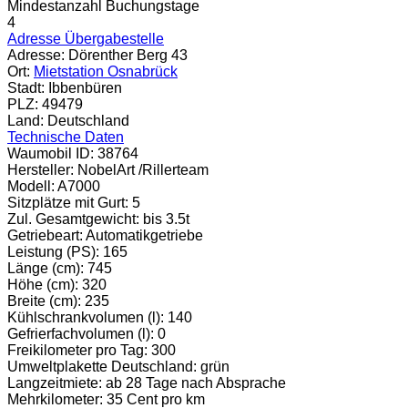
Mindestanzahl Buchungstage
4
Adresse Übergabestelle
Adresse:
Dörenther Berg 43
Ort:
Mietstation Osnabrück
Stadt:
Ibbenbüren
PLZ:
49479
Land:
Deutschland
Technische Daten
Waumobil ID:
38764
Hersteller:
NobelArt /Rillerteam
Modell:
A7000
Sitzplätze mit Gurt:
5
Zul. Gesamtgewicht:
bis 3.5t
Getriebeart:
Automatikgetriebe
Leistung (PS):
165
Länge (cm):
745
Höhe (cm):
320
Breite (cm):
235
Kühlschrankvolumen (l):
140
Gefrierfachvolumen (l):
0
Freikilometer pro Tag:
300
Umweltplakette Deutschland:
grün
Langzeitmiete:
ab 28 Tage nach Absprache
Mehrkilometer:
35 Cent pro km