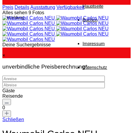
Hauptseite
Preis
Details
Ausstattung
Verfügbarkeit
Alles sehen 9 Fotos
Anmeldung
Buchen
Impressum
Deine Suchergebnisse
ab 80 €
pro Nacht
×
unverbindliche Preisberechnung*
Datenschutz
Gäste
Reisende
0
Schließen