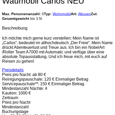
Waumobil Carlos NEU
Max. Personenanzahl:
5
Typ:
Wohnmobil
Art:
Alkoven
Zul.
Gesamtgewicht
bis 3.5t
Beschreibung
Ich möchte mich gerne kurz vorstellen: Mein Name ist
„Carlos“, bedeutet im althochdeutsch „Der Freie“. Mein Name
drückt Abenteuerlust und Treue aus. Ich bin ein NobelArt
/Roller Team A7000 mit Automatic und verfüge über eine
absolute Topausstattung. Und ich freue mich, mit euch auf
Reisen zu gehen!
Preisdetails
Preis pro Nacht:
ab 80 €
Reinigungspauschale:
120 € Einmaliger Betrag
Servicepauschale**:
150 € Einmaliger Betrag
Mindestanzahl Nächte:
4
Kaution:
1000 €
Zeitraum
Preis pro Nacht
Mindestanzahl
Buchungstage