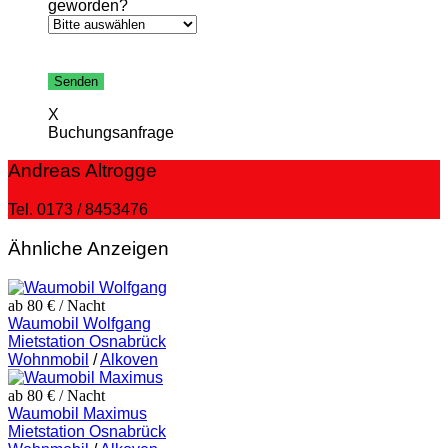
geworden?
Bitte
lasse
dieses
X
Feld
Buchungsanfrage
leer.
Andreas Altrogge
Tel. 0173 / 8453476
Ähnliche Anzeigen
ab 80 €
/ Nacht
Waumobil Wolfgang
Mietstation Osnabrück
Wohnmobil
/
Alkoven
ab 80 €
/ Nacht
Waumobil Maximus
Mietstation Osnabrück