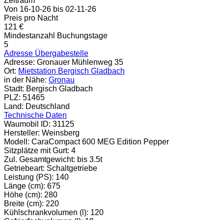
Zeitraum
Von 16-10-26 bis 02-11-26
Preis pro Nacht
121 €
Mindestanzahl Buchungstage
5
Adresse Übergabestelle
Adresse:
Gronauer Mühlenweg 35
Ort:
Mietstation Bergisch Gladbach
in der Nähe:
Gronau
Stadt:
Bergisch Gladbach
PLZ:
51465
Land:
Deutschland
Technische Daten
Waumobil ID:
31125
Hersteller:
Weinsberg
Modell:
CaraCompact 600 MEG Edition Pepper
Sitzplätze mit Gurt:
4
Zul. Gesamtgewicht:
bis 3.5t
Getriebeart:
Schaltgetriebe
Leistung (PS):
140
Länge (cm):
675
Höhe (cm):
280
Breite (cm):
220
Kühlschrankvolumen (l):
120