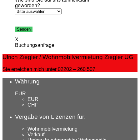
geworden?
Bitte
lasse
dieses
X
Feld
Buchungsanfrage
leer.
Ulrich Ziegler / Wohnmobilvermietung Ziegler UG
Sie erreichen mich unter 02202 – 260 507
Währung
EUR
EUR
CHF
Vergabe von Lizenzen für:
Wohnmobilvermietung
Verkauf