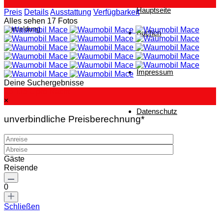
Hauptseite
Preis
Details
Ausstattung
Verfügbarkeit
Alles sehen 17 Fotos
Anmeldung
Buchen
Impressum
Deine Suchergebnisse
ab 115 €
pro Nacht
×
Datenschutz
unverbindliche Preisberechnung*
Gäste
Reisende
0
Schließen