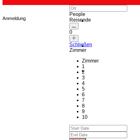
People
Anmeldung
Reisende
0
Schließen
Zimmer
Zimmer
1
2
3
4
5
6
7
8
9
10