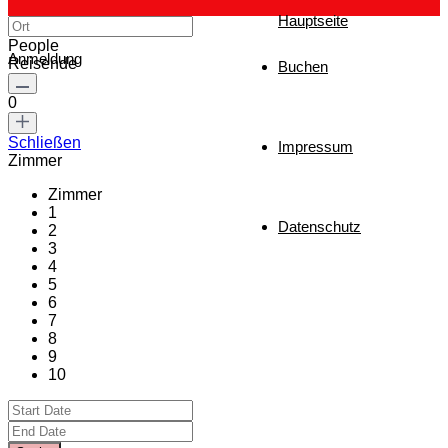
Hauptseite
People
Anmeldung
Reisende
Buchen
0
Schließen
Impressum
Zimmer
Zimmer
1
Datenschutz
2
3
4
5
6
7
8
9
10