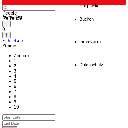
Hauptseite
People
Anmeldung
Reisende
Buchen
0
Schließen
Impressum
Zimmer
Zimmer
1
Datenschutz
2
3
4
5
6
7
8
9
10