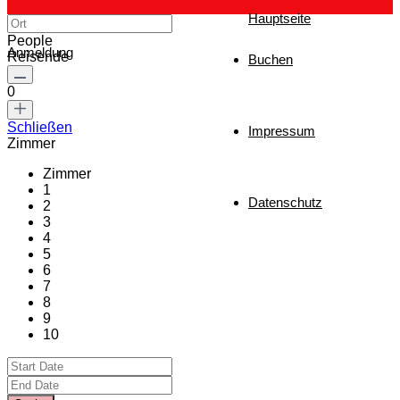
Hauptseite
People
Anmeldung
Reisende
Buchen
0
Schließen
Impressum
Zimmer
Zimmer
1
Datenschutz
2
3
4
5
6
7
8
9
10