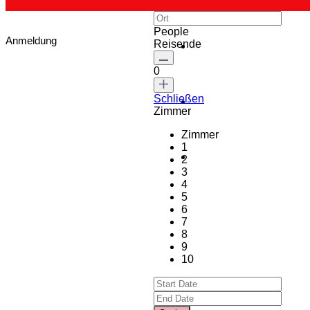
People
Anmeldung
Reisende
0
Schließen
Zimmer
Zimmer
1
2
3
4
5
6
7
8
9
10