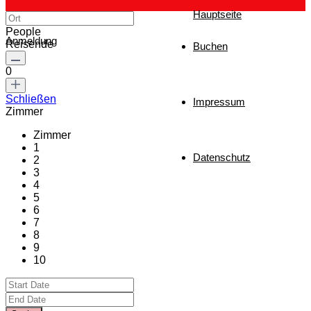
Hauptseite
People
Anmeldung
Reisende
Buchen
0
Schließen
Impressum
Zimmer
Zimmer
1
Datenschutz
2
3
4
5
6
7
8
9
10