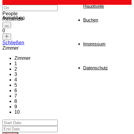
Hauptseite
People
Anmeldung
Reisende
Buchen
0
Schließen
Impressum
Zimmer
Zimmer
1
Datenschutz
2
3
4
5
6
7
8
9
10