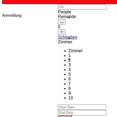
People
Anmeldung
Reisende
0
Schließen
Zimmer
Zimmer
1
2
3
4
5
6
7
8
9
10