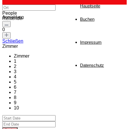
Hauptseite
People
Anmeldung
Reisende
Buchen
0
Schließen
Impressum
Zimmer
Zimmer
1
Datenschutz
2
3
4
5
6
7
8
9
10