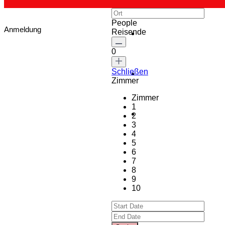
People
Anmeldung
Reisende
0
Schließen
Zimmer
Zimmer
1
2
3
4
5
6
7
8
9
10