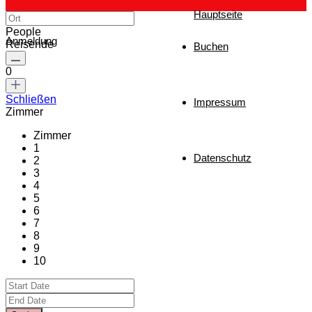
Hauptseite
People
Anmeldung
Reisende
Buchen
0
Schließen
Impressum
Zimmer
Zimmer
1
Datenschutz
2
3
4
5
6
7
8
9
10