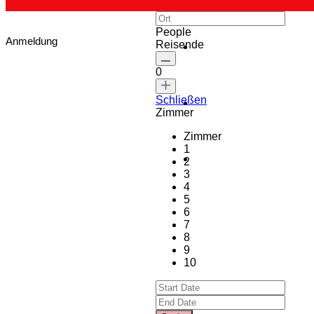
People
Anmeldung
Reisende
0
Schließen
Zimmer
Zimmer
1
2
3
4
5
6
7
8
9
10