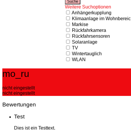
Weitere Suchoptionen
Anhängerkupplung
Klimaanlage im Wohnbereic
Markise
Rückfahrkamera
Rückfahrsensoren
Solaranlage
TV
Wintertauglich
WLAN
mo_ru
nicht eingestellt
nicht eingestellt
Bewertungen
Test
Dies ist ein Testtext.