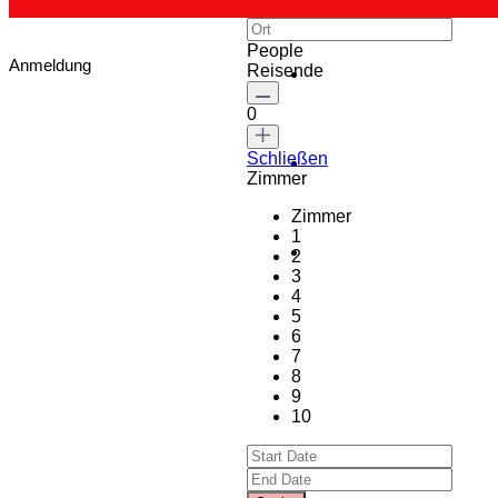
People
Anmeldung
Reisende
0
Schließen
Zimmer
Zimmer
1
2
3
4
5
6
7
8
9
10