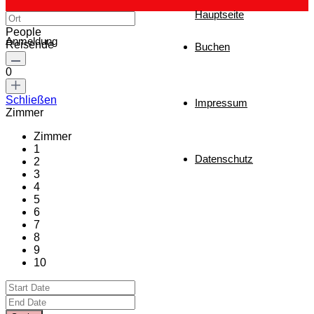
Hauptseite
People
Anmeldung
Reisende
Buchen
0
Schließen
Impressum
Zimmer
Zimmer
1
Datenschutz
2
3
4
5
6
7
8
9
10