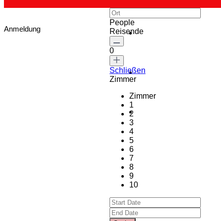
People
Anmeldung
Reisende
0
Schließen
Zimmer
Zimmer
1
2
3
4
5
6
7
8
9
10