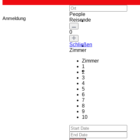
People
Anmeldung
Reisende
0
Schließen
Zimmer
Zimmer
1
2
3
4
5
6
7
8
9
10