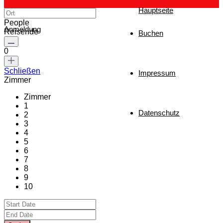
Hauptseite
People
Anmeldung
Reisende
Buchen
0
Schließen
Impressum
Zimmer
Zimmer
1
Datenschutz
2
3
4
5
6
7
8
9
10