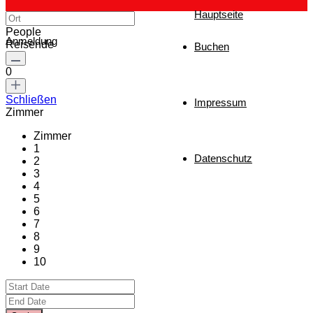
Hauptseite
People
Anmeldung
Reisende
Buchen
0
Schließen
Impressum
Zimmer
Zimmer
1
Datenschutz
2
3
4
5
6
7
8
9
10