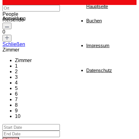
Hauptseite
People
Anmeldung
Reisende
Buchen
0
Schließen
Impressum
Zimmer
Zimmer
1
Datenschutz
2
3
4
5
6
7
8
9
10