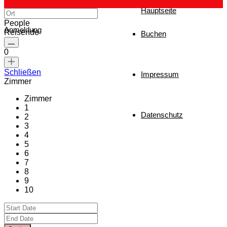
Hauptseite
People
Anmeldung
Reisende
Buchen
0
Schließen
Impressum
Zimmer
Zimmer
1
Datenschutz
2
3
4
5
6
7
8
9
10