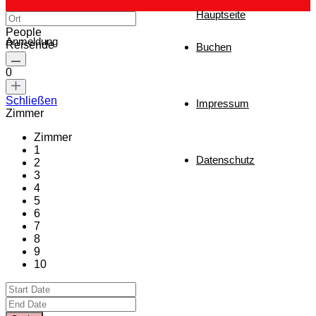
Hauptseite
People
Anmeldung
Reisende
Buchen
0
Schließen
Impressum
Zimmer
Zimmer
1
Datenschutz
2
3
4
5
6
7
8
9
10