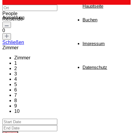
Hauptseite
People
Anmeldung
Reisende
Buchen
0
Schließen
Impressum
Zimmer
Zimmer
1
Datenschutz
2
3
4
5
6
7
8
9
10