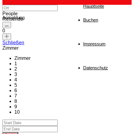
Hauptseite
People
Anmeldung
Reisende
Buchen
0
Schließen
Impressum
Zimmer
Zimmer
1
Datenschutz
2
3
4
5
6
7
8
9
10