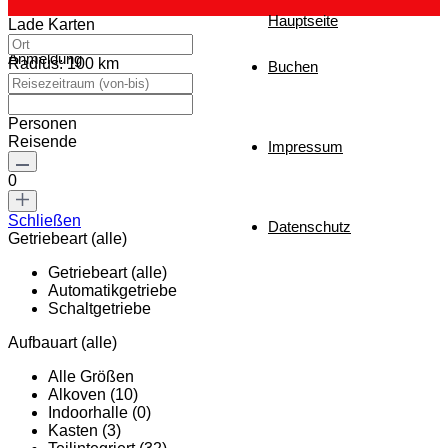
Hauptseite
Lade Karten
Anmeldung
Radius:
100 km
Buchen
Personen
Reisende
Impressum
0
Schließen
Datenschutz
Getriebeart (alle)
Getriebeart (alle)
Automatikgetriebe
Schaltgetriebe
Aufbauart (alle)
Alle Größen
Alkoven (10)
Indoorhalle (0)
Kasten (3)