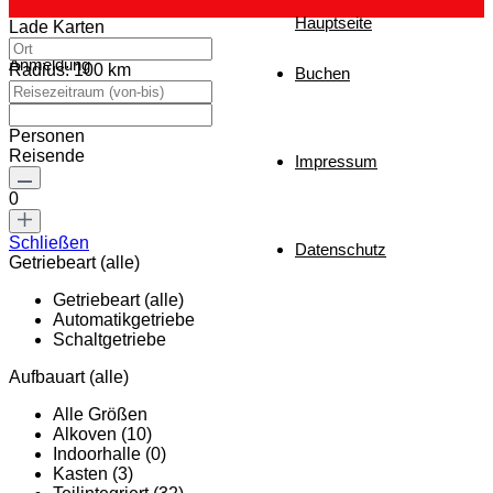
Hauptseite
Lade Karten
Anmeldung
Radius:
100 km
Buchen
Personen
Reisende
Impressum
0
Schließen
Datenschutz
Getriebeart (alle)
Getriebeart (alle)
Automatikgetriebe
Schaltgetriebe
Aufbauart (alle)
Alle Größen
Alkoven (10)
Indoorhalle (0)
Kasten (3)