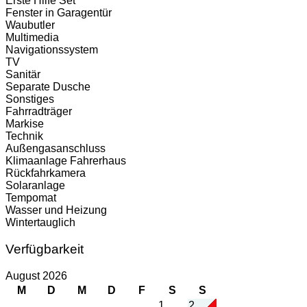
Erste Hilfe Set
Fenster in Garagentür
Waubutler
Multimedia
Navigationssystem
TV
Sanitär
Separate Dusche
Sonstiges
Fahrradträger
Markise
Technik
Außengasanschluss
Klimaanlage Fahrerhaus
Rückfahrkamera
Solaranlage
Tempomat
Wasser und Heizung
Wintertauglich
Verfügbarkeit
August 2026
M
D
M
D
F
S
S
1
2