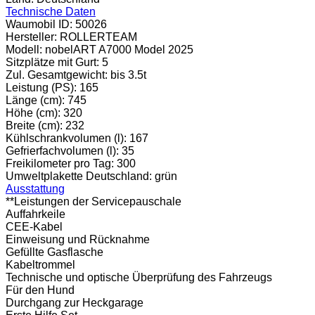
Technische Daten
Waumobil ID:
50026
Hersteller:
ROLLERTEAM
Modell:
nobelART A7000 Model 2025
Sitzplätze mit Gurt:
5
Zul. Gesamtgewicht:
bis 3.5t
Leistung (PS):
165
Länge (cm):
745
Höhe (cm):
320
Breite (cm):
232
Kühlschrankvolumen (l):
167
Gefrierfachvolumen (l):
35
Freikilometer pro Tag:
300
Umweltplakette Deutschland:
grün
Ausstattung
**Leistungen der Servicepauschale
Auffahrkeile
CEE-Kabel
Einweisung und Rücknahme
Gefüllte Gasflasche
Kabeltrommel
Technische und optische Überprüfung des Fahrzeugs
Für den Hund
Durchgang zur Heckgarage