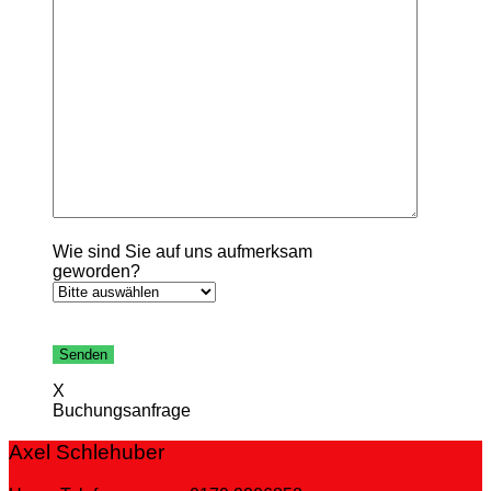
Wie sind Sie auf uns aufmerksam
geworden?
Bitte
lasse
dieses
X
Feld
Buchungsanfrage
leer.
Axel Schlehuber