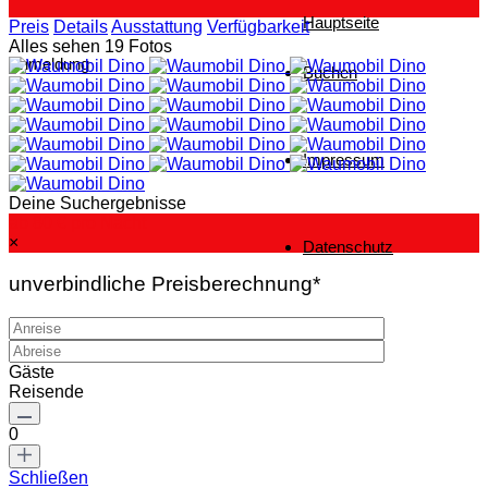
Hauptseite
Preis
Details
Ausstattung
Verfügbarkeit
Alles sehen 19 Fotos
Anmeldung
Buchen
Impressum
Deine Suchergebnisse
ab 80 €
pro Nacht
×
Datenschutz
unverbindliche Preisberechnung*
Gäste
Reisende
0
Schließen