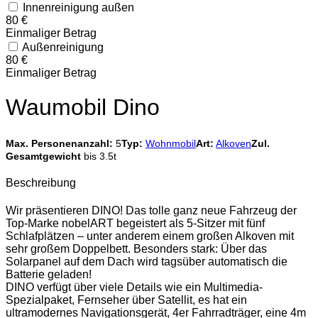
Innenreinigung außen
80 €
Einmaliger Betrag
Außenreinigung
80 €
Einmaliger Betrag
Waumobil Dino
Max. Personenanzahl:
5
Typ:
Wohnmobil
Art:
Alkoven
Zul.
Gesamtgewicht
bis 3.5t
Beschreibung
Wir präsentieren DINO! Das tolle ganz neue Fahrzeug der
Top-Marke nobelART begeistert als 5-Sitzer mit fünf
Schlafplätzen – unter anderem einem großen Alkoven mit
sehr großem Doppelbett. Besonders stark: Über das
Solarpanel auf dem Dach wird tagsüber automatisch die
Batterie geladen!
DINO verfügt über viele Details wie ein Multimedia-
Spezialpaket, Fernseher über Satellit, es hat ein
ultramodernes Navigationsgerät, 4er Fahrradträger, eine 4m