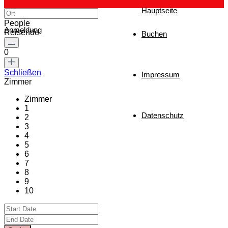
Hauptseite
People
Anmeldung
Reisende
Buchen
0
Schließen
Impressum
Zimmer
Zimmer
1
Datenschutz
2
3
4
5
6
7
8
9
10