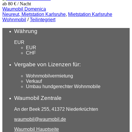
ab 80 €
/ Nacht
Waumobil Domenica
Neureut, Mietstation Karlsruhe
,
Mietstation Karlsruhe
Wohnmobil
/
Teilintegriert
Währung
EUR
EUR
CHF
Vergabe von Lizenzen für:
Wohnmobilvermietung
Verkauf
Umbau hundgerechter Wohnmobile
Waumobil Zentrale
An der Beek 255, 41372 Niederkrüchten
waumobil@waumobil.de
Waumobil Hauptseite