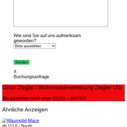
Wie sind Sie auf uns aufmerksam
geworden?
Bitte
lasse
dieses
X
Feld
Buchungsanfrage
leer.
Ulrich Ziegler / Wohnmobilvermietung Ziegler UG
Sie erreichen mich unter 02202 – 260 507
Ähnliche Anzeigen
ab 115 €
/ Nacht