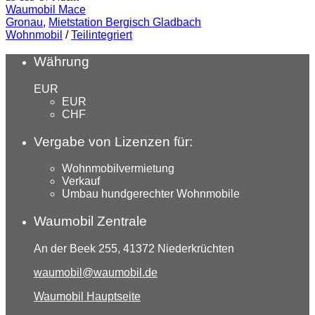
Waumobil Mace
Gronau
,
Mietstation Bergisch Gladbach
Wohnmobil
/
Teilintegriert
Währung
EUR
EUR
CHF
Vergabe von Lizenzen für:
Wohnmobilvermietung
Verkauf
Umbau hundgerechter Wohnmobile
Waumobil Zentrale
An der Beek 255, 41372 Niederkrüchten
waumobil@waumobil.de
Waumobil Hauptseite