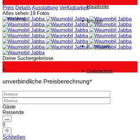
Hauptseite
Preis
Details
Ausstattung
Verfügbarkeit
Alles sehen 19 Fotos
Anmeldung
Buchen
Impressum
Deine Suchergebnisse
ab 128 €
pro Nacht
×
Datenschutz
unverbindliche Preisberechnung*
Gäste
Reisende
0
Schließen