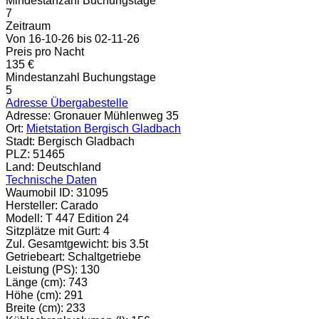
Mindestanzahl Buchungstage
7
Zeitraum
Von 16-10-26 bis 02-11-26
Preis pro Nacht
135 €
Mindestanzahl Buchungstage
5
Adresse Übergabestelle
Adresse:
Gronauer Mühlenweg 35
Ort:
Mietstation Bergisch Gladbach
Stadt:
Bergisch Gladbach
PLZ:
51465
Land:
Deutschland
Technische Daten
Waumobil ID:
31095
Hersteller:
Carado
Modell:
T 447 Edition 24
Sitzplätze mit Gurt:
4
Zul. Gesamtgewicht:
bis 3.5t
Getriebeart:
Schaltgetriebe
Leistung (PS):
130
Länge (cm):
743
Höhe (cm):
291
Breite (cm):
233