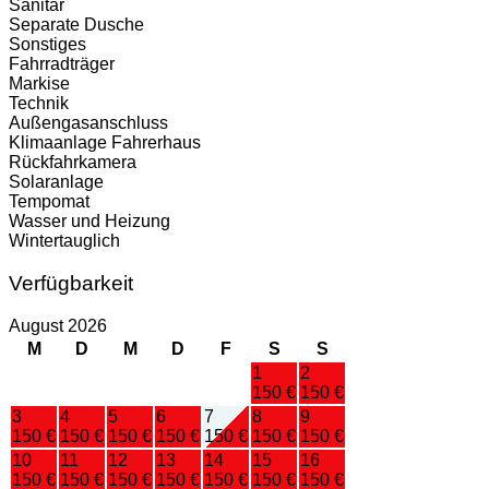
Sanitär
Separate Dusche
Sonstiges
Fahrradträger
Markise
Technik
Außengasanschluss
Klimaanlage Fahrerhaus
Rückfahrkamera
Solaranlage
Tempomat
Wasser und Heizung
Wintertauglich
Verfügbarkeit
August 2026
M
D
M
D
F
S
S
1
2
150 €
150 €
3
4
5
6
7
8
9
150 €
150 €
150 €
150 €
150 €
150 €
150 €
10
11
12
13
14
15
16
150 €
150 €
150 €
150 €
150 €
150 €
150 €