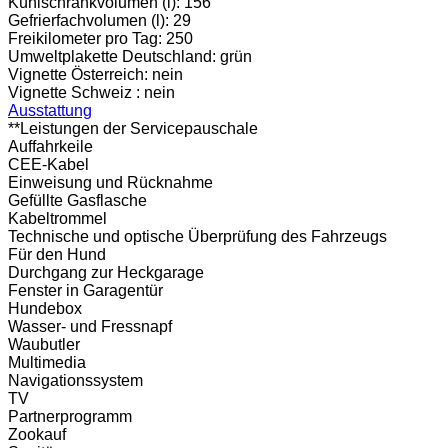
Kühlschrankvolumen (l):
156
Gefrierfachvolumen (l):
29
Freikilometer pro Tag:
250
Umweltplakette Deutschland:
grün
Vignette Österreich:
nein
Vignette Schweiz :
nein
Ausstattung
**Leistungen der Servicepauschale
Auffahrkeile
CEE-Kabel
Einweisung und Rücknahme
Gefüllte Gasflasche
Kabeltrommel
Technische und optische Überprüfung des Fahrzeugs
Für den Hund
Durchgang zur Heckgarage
Fenster in Garagentür
Hundebox
Wasser- und Fressnapf
Waubutler
Multimedia
Navigationssystem
TV
Partnerprogramm
Zookauf