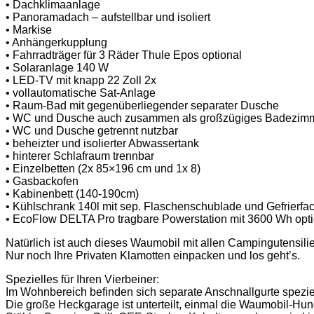
• Dachklimaanlage
• Panoramadach – aufstellbar und isoliert
• Markise
• Anhängerkupplung
• Fahrradträger für 3 Räder Thule Epos optional
• Solaranlage 140 W
• LED-TV mit knapp 22 Zoll 2x
• vollautomatische Sat-Anlage
• Raum-Bad mit gegenüberliegender separater Dusche
• WC und Dusche auch zusammen als großzügiges Badezimm
• WC und Dusche getrennt nutzbar
• beheizter und isolierter Abwassertank
• hinterer Schlafraum trennbar
• Einzelbetten (2x 85×196 cm und 1x 8)
• Gasbackofen
• Kabinenbett (140-190cm)
• Kühlschrank 140l mit sep. Flaschenschublade und Gefrierfa
• EcoFlow DELTA Pro tragbare Powerstation mit 3600 Wh opti
Natürlich ist auch dieses Waumobil mit allen Campingutensili
Nur noch Ihre Privaten Klamotten einpacken und los geht’s.
Spezielles für Ihren Vierbeiner:
Im Wohnbereich befinden sich separate Anschnallgurte speziell
Die große Heckgarage ist unterteilt, einmal die Waumobil-Hun