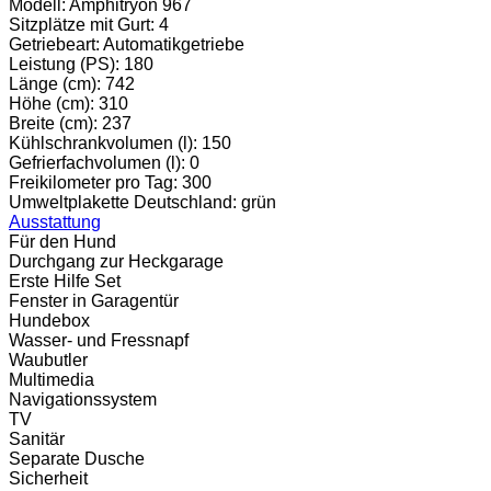
Modell:
Amphitryon 967
Sitzplätze mit Gurt:
4
Getriebeart:
Automatikgetriebe
Leistung (PS):
180
Länge (cm):
742
Höhe (cm):
310
Breite (cm):
237
Kühlschrankvolumen (l):
150
Gefrierfachvolumen (l):
0
Freikilometer pro Tag:
300
Umweltplakette Deutschland:
grün
Ausstattung
Für den Hund
Durchgang zur Heckgarage
Erste Hilfe Set
Fenster in Garagentür
Hundebox
Wasser- und Fressnapf
Waubutler
Multimedia
Navigationssystem
TV
Sanitär
Separate Dusche
Sicherheit