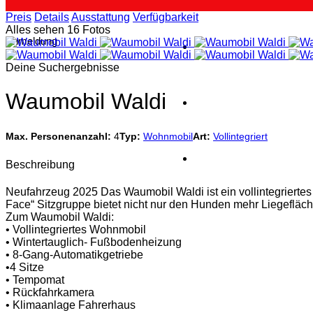
Preis
Details
Ausstattung
Verfügbarkeit
Alles sehen 16 Fotos
Anmeldung
Deine Suchergebnisse
Waumobil Waldi
Max. Personenanzahl:
4
Typ:
Wohnmobil
Art:
Vollintegriert
Beschreibung
Neufahrzeug 2025 Das Waumobil Waldi ist ein vollintegrierte
Face“ Sitzgruppe bietet nicht nur den Hunden mehr Liegeflä
Zum Waumobil Waldi:
• Vollintegriertes Wohnmobil
• Wintertauglich- Fußbodenheizung
• 8-Gang-Automatikgetriebe
•4 Sitze
• Tempomat
• Rückfahrkamera
• Klimaanlage Fahrerhaus