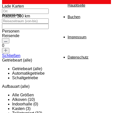
Hauptseite
Lade Karten
Anmeldung
Radius:
100 km
Buchen
Personen
Reisende
Impressum
0
Schließen
Datenschutz
Getriebeart (alle)
Getriebeart (alle)
Automatikgetriebe
Schaltgetriebe
Aufbauart (alle)
Alle Größen
Alkoven (10)
Indoorhalle (0)
Kasten (3)