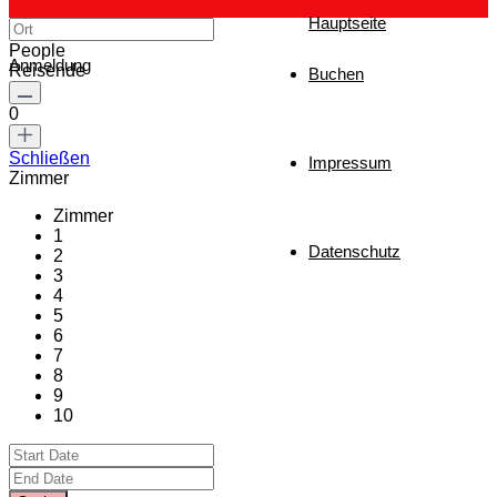
Hauptseite
People
Anmeldung
Reisende
Buchen
0
Schließen
Impressum
Zimmer
Zimmer
1
Datenschutz
2
3
4
5
6
7
8
9
10