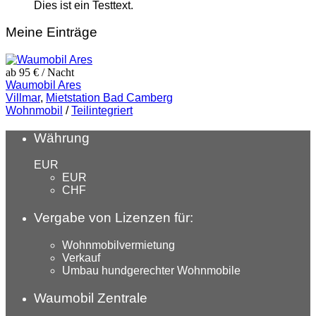
Dies ist ein Testtext.
Meine Einträge
ab 95 €
/ Nacht
Waumobil Ares
Villmar
,
Mietstation Bad Camberg
Wohnmobil
/
Teilintegriert
Währung
EUR
EUR
CHF
Vergabe von Lizenzen für:
Wohnmobilvermietung
Verkauf
Umbau hundgerechter Wohnmobile
Waumobil Zentrale