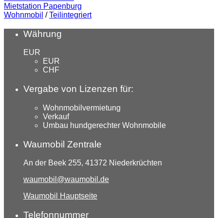
Mietstation Papenburg
Wohnmobil
/
Teilintegriert
Währung
EUR
EUR
CHF
Vergabe von Lizenzen für:
Wohnmobilvermietung
Verkauf
Umbau hundgerechter Wohnmobile
Waumobil Zentrale
An der Beek 255, 41372 Niederkrüchten
waumobil@waumobil.de
Waumobil Hauptseite
Telefonnummer