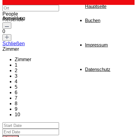
Hauptseite
People
Anmeldung
Reisende
Buchen
0
Schließen
Impressum
Zimmer
Zimmer
1
Datenschutz
2
3
4
5
6
7
8
9
10